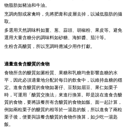
物脂肪如豬油和牛油。
烹調肉類或家禽時，先將肥膏和皮層去掉，以減低脂肪的攝
取。
多選用天然調味料如薑、葱、蒜頭、胡椒粉、果皮等。避免
選用大量含糖分的調味料如砂糖、海鮮醬、茄汁等。
生粉含高醣質，所以烹調時應減少用作打獻。
適量進食含醣質的食物
食物所含的醣質如澱粉質、果糖和乳糖均會影響血糖的水
平，因此必須適量地分配於每日的飲食中，以維持血糖的穩
定。進食含醣質的食物如薯仔、豆類如眉豆、果仁如栗子
時，可運用「醣質交換法」來進行換算。即是說在進食含醣
質的食物，要將該餐所有含醣質的食物如飯、面一起計算，
例如兩粒栗子的醣質約相等於一湯匙的飯，所以進食了兩粒
栗子後，便要與該餐含醣質的食物作換算，如少吃一湯匙
飯。