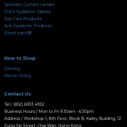
Specialty Contact Lenses
O.R.S Hydration Tablets
Eye Care Products
Anti-Epidemic Products
iStent inject®
How to Shop
Delivery
Return Policy
Contact Us
Tel / (852) 6933 4932
Business Hours / Mon to Fri 9:30am - 6:30pm
Address / Workshop 1, 8th Floor, Block B, Kailey Building, 12
Fung Yip Street, Chai Wan, Hong Kong