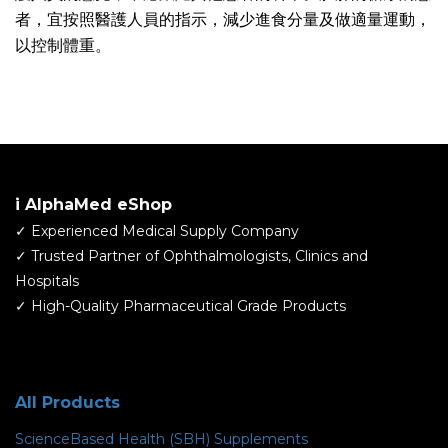
者，宜按照醫護人員的指示，減少進食分量及做適量運動，
以控制體重。
i AlphaMed eShop
✓ Experienced Medical Supply Company
​✓ Trusted Partner of Ophthalmologists, Clinics and
Hospitals
✓ High-Quality Pharmaceutical Grade Products
All Products
ScienceBased Health (SBH) Supplements