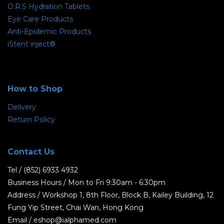
O.R.S Hydration Tablets
Eye Care Products
Anti-Epidemic Products
iStent inject®
How to Shop
Delivery
Return Policy
Contact Us
Tel / (852) 6933 4932
Business Hours / Mon to Fri 9:30am - 6:30pm
Address / Workshop 1, 8th Floor, Block B, Kailey Building, 12
Fung Yip Street, Chai Wan, Hong Kong
Email / eshop@ialphamed.com