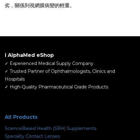
劣，關係到視網膜病變的輕重。
i AlphaMed eShop
✓ Experienced Medical Supply Company
​✓ Trusted Partner of Ophthalmologists, Clinics and
Hospitals
✓ High-Quality Pharmaceutical Grade Products
All Products
ScienceBased Health (SBH) Supplements
Specialty Contact Lenses