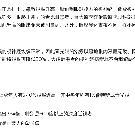
法正常排出，導致眼壓升高、壓迫到眼球後方的視神經，造成視
現許多「眼壓正常」的青光眼患者，台大醫學院附設醫院眼科部
因此升高的眼壓並未被測量到。此外，眼壓變化晝夜不同，在不
損的視神經恢復正常，因此青光眼的治療以疏通眼內液體流動、
若能將眼壓再降低30%，大多數患者的視神經病變就不會繼續惡
上成年人有5-10%眼壓過高，其中每年約有1%會轉變成青光眼
出2~4倍，特別是600度以上的深度近視者
是正常人的2~4倍