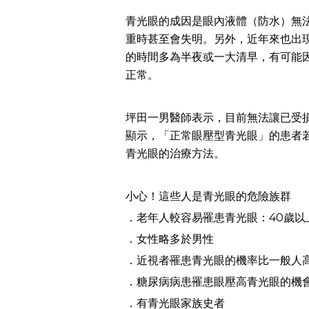
青光眼的成因是眼內液體（防水）無
重時甚至會失明。另外，近年來也出
的時間多為半夜或一大清早，有可能
正常。
坪田一男醫師表示，目前無法讓已受
顯示，「正常眼壓型青光眼」的患者
青光眼的治療方法。
小心！這些人是青光眼的危險族群
．老年人較容易罹患青光眼：40歲以
．女性略多於男性
．近視者罹患青光眼的機率比一般人高
．糖尿病病患罹患眼壓高青光眼的機會
．有青光眼家族史者