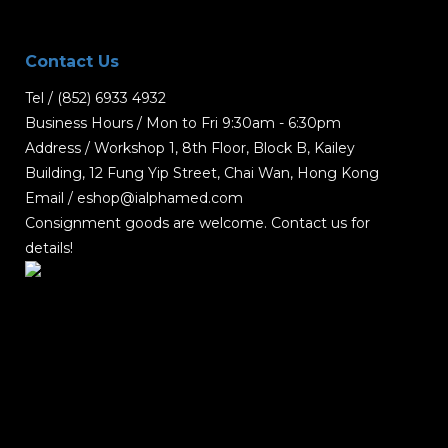
Contact Us
Tel / (852) 6933 4932
Business Hours / Mon to Fri 9:30am - 6:30pm
Address / Workshop 1, 8th Floor, Block B, Kailey
Building, 12 Fung Yip Street, Chai Wan, Hong Kong
Email / eshop@ialphamed.com
Consignment goods are welcome. Contact us for
details!