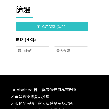
篩選
套用篩選
(0/20)
價格 (HK$)
~
i AlphaMed 御一​醫療保健用品專門店
✓ 專營醫療級產品多年
​✓ 服務全港過百家公私營醫院及診所​