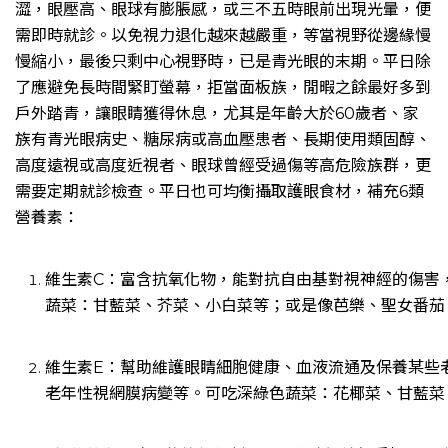
澀，眼壓高、眼球有膨脹感，或三不五時眼前出現光暈，便
需即時就診。以免視力退化越來越嚴重，等當視野從邊緣慢
慢縮小，最後只剩中心視野時，已是青光眼的末期。平日除
了應避免長時間緊盯螢幕，拒當面板族，閒暇之餘最好多到
戶外踏青，讓眼睛獲得休息，尤其是年齡大於60歲者、家
族有青光眼病史、糖尿病或高血壓患者、長期使用類固醇、
高度遠視或高度近視者、眼球曾經受過傷等高危險族群，更
需要定期就診檢查。平日也可均衡攝取護眼食材，補充6類
營養素：
維生素C：富含抗氧化物，能對抗自由基對視神經的傷害
蔬菜：甘藍菜、芥菜、小白菜等；或是像芭樂、聖女番茄
維生素E：幫助維護眼睛細胞健康、血液流通及保養某些
老年性視網膜病變等。可吃深綠色蔬菜：花椰菜、甘藍菜