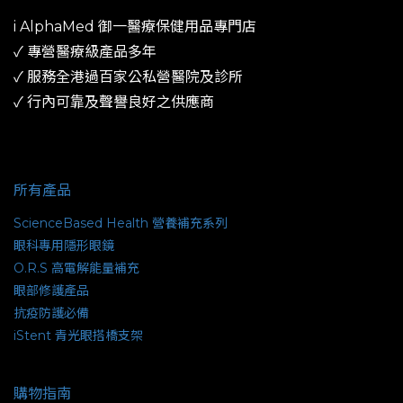
i AlphaMed 御一​醫療保健用品專門店
✓ 專營醫療級產品多年
​✓ 服務全港過百家公私營醫院及診所​
✓ 行內可靠及聲譽良好之供應商
所有產品
ScienceBased Health 營養補充系列
眼科專用隱形眼鏡
O.R.S 高電解能量補充
眼部修護產品
抗疫防護必備
iStent 青光眼搭橋支架
購物指南