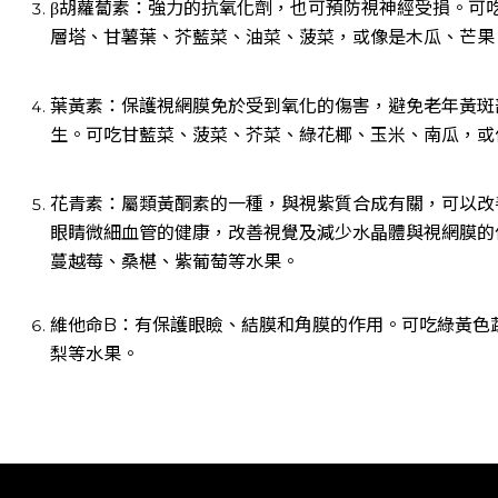
β胡蘿蔔素：強力的抗氧化劑，也可預防視神經受損。可
層塔、甘薯葉、芥藍菜、油菜、菠菜，或像是木瓜、芒果
葉黃素：保護視網膜免於受到氧化的傷害，避免老年黃斑
生。可吃甘藍菜、菠菜、芥菜、綠花椰、玉米、南瓜，或
花青素：屬類黃酮素的一種，與視紫質合成有關，可以改
眼睛微細血管的健康，改善視覺及減少水晶體與視網膜的
蔓越莓、桑椹、紫葡萄等水果。
維他命
B
：有保護眼瞼、結膜和角膜的作用。可吃綠黃色
梨等水果。