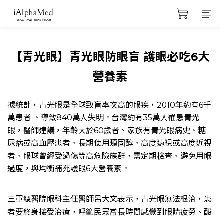
【青光眼】青光眼防眼盲 護眼必吃6大
營養素
據統計，青光眼是全球致盲率次高的眼疾，2010年約有6千
萬患者 、導致840萬人失明。台灣約有35萬人罹患青光
眼，醫師建議，年齡大於60歲者、家族有青光眼病史、糖
尿病或高血壓患者、長期使用類固醇、高度遠視或高度近視
者、眼球曾經受過傷等高危險族群，需定期檢查、避免用眼
過度，與均衡補充護眼6大營養素。
三軍總醫院眼科主任醫師呂大文表示，青光眼無法根治，患
者要終身接受治療，呼籲民眾當長時間感覺到眼睛疲勞、酸