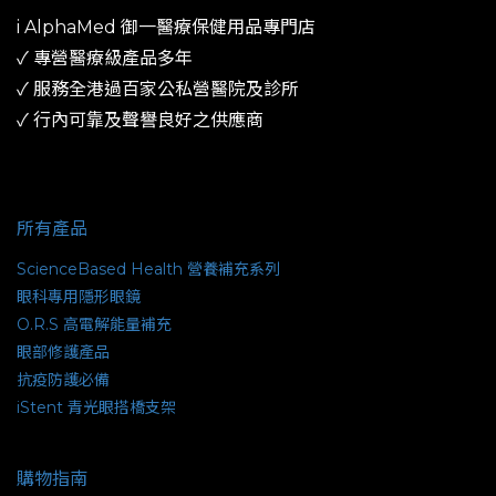
i AlphaMed 御一​醫療保健用品專門店
✓ 專營醫療級產品多年
​✓ 服務全港過百家公私營醫院及診所​
✓ 行內可靠及聲譽良好之供應商
所有產品
ScienceBased Health 營養補充系列
眼科專用隱形眼鏡
O.R.S 高電解能量補充
眼部修護產品
抗疫防護必備
iStent 青光眼搭橋支架
購物指南