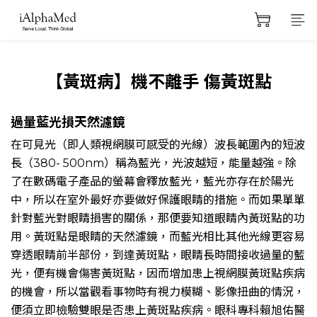
【黃斑病】機不離手 傷黃斑點
過量藍光損天然濾鏡
在可見光（即人類視網膜可感受的光線）波長範圍內的短波
長（
380- 500nm
）稱為藍光，光波越短，能量越強。除
了在數碼電子產品的螢幕會釋放藍光，藍光亦存在於陽光
中，所以在室外最好亦要做好保護眼睛的措施。而如果單單
針對藍光對眼睛損害的關係，那便要知道眼睛內黃斑點的功
用。黃斑點是眼睛的天然濾鏡，而藍光相比其他光線更容易
穿透眼睛前半部份，到達黃斑點，眼睛長時間接收過量的藍
光，便有機會傷害黃斑點，因而增加患上視網膜黃斑點疾病
的機會，所以當觀看事物時有視力模糊、影像扭曲的情況，
便須立即檢驗雙眼是否患上黃斑點疾病。眼科專科賴旭佑醫