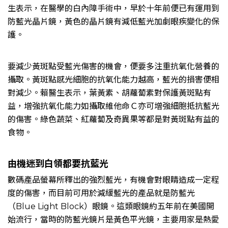
生表示，在醫學的白內障手術中，早於十年前便已有運用到
防藍光晶片鏡，黃色的晶片鏡有減低藍光加劇眼疾變化的保
護。
要減少黃斑點受藍光傷害的機會，便要多注重抗氧化營養的
攝取。黃斑點感光細胞的抗氧化能力越高，藍光的損害便相
對減少。賴醫生表示，葉黃素、胡蘿蔔素對保護黃斑點有
益，增強抗氧化能力如攝取維他命Ｃ亦可增強細胞抵抗藍光
的傷害。綠色蔬菜、紅蘿蔔及奇異果等都是對黃斑點有益的
食物。
由機迷到白領都要抗藍光
數碼產品螢幕所釋出的強烈藍光，有機會對眼睛造成一定程
度的傷害，而目前可用於減緩藍光的產品就是防藍光
（Blue Light Block）眼鏡。這類眼鏡約五年前在美國開
始流行，當時的防藍光鏡片是黃色平光鏡，主要用家是熱愛