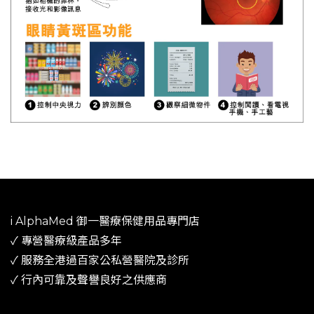
i AlphaMed 御一​醫療保健用品專門店
✓ 專營醫療級產品多年
​✓ 服務全港過百家公私營醫院及診所​
✓ 行內可靠及聲譽良好之供應商