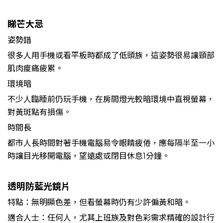
睇芒大忌
姿勢錯
很多人用手機或看平板時都成了低頭族，這姿勢很易讓頸部
肌肉痠痛疲累。
環境暗
不少人臨睡前仍玩手機，在房間燈光較暗環境中直視螢幕，
對黃斑點有損傷。
時間長
都市人長時間對著手機電腦易令眼睛疲倦，應每隔半至一小
時讓目光移開電腦，望遠處或閉目休息1分鐘。
透明防藍光鏡片
特點：無明顯色差，但看螢幕時仍有少許偏黃和暗。
適合人士：任何人，尤其上班族及對色彩需求精確的設計行