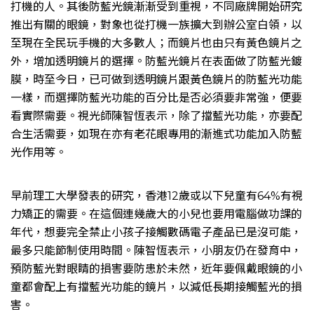
打機的人。其後防藍光鏡漸漸受到重視，不同廠牌開始研究
推出有關的眼鏡，對象也從打機一族擴大到辦公室白領，以
至現在全民玩手機的大多數人；而鏡片也由只有黃色鏡片之
外，增加透明鏡片的選擇。防藍光鏡片在表面做了防藍光鍍
膜，時至今日，已可做到透明鏡片跟黃色鏡片的防藍光功能
一樣，而選擇防藍光功能的百分比是否必須要非常強，便要
看實際需要。視光師陳智恆表示，除了擋藍光功能，亦要配
合生活需要，如現在亦有老花眼專用的漸進式功能加入防藍
光作用等。
早前理工大學發表的研究，香港12歲或以下兒童有64%有視
力矯正的需要。在這個連幾歲大的小兒也要用電腦做功課的
年代，想要完全禁止小孩子接觸數碼電子產品已是沒可能，
最多只能節制使用時間。陳智恆表示，小朋友仍在發育中，
預防藍光對眼睛的損害要防患於未然，近年要佩戴眼鏡的小
童都會配上有擋藍光功能的鏡片，以減低長期接觸藍光的損
害。