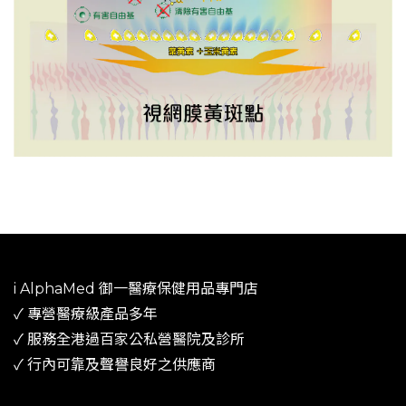
i AlphaMed 御一​醫療保健用品專門店
✓ 專營醫療級產品多年
​✓ 服務全港過百家公私營醫院及診所​
✓ 行內可靠及聲譽良好之供應商