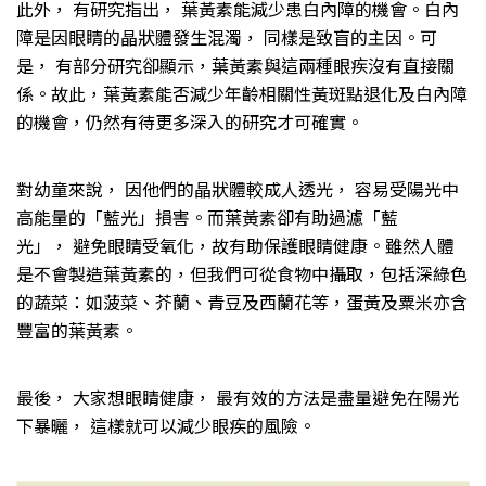
此外， 有研究指出， 葉黃素能減少患白內障的機會。白內
障是因眼睛的晶狀體發生混濁， 同樣是致盲的主因。可
是， 有部分研究卻顯示，葉黃素與這兩種眼疾沒有直接關
係。故此，葉黃素能否減少年齡相關性黃斑點退化及白內障
的機會，仍然有待更多深入的研究才可確實。
對幼童來說， 因他們的晶狀體較成人透光， 容易受陽光中
高能量的「藍光」損害。而葉黃素卻有助過濾「藍
光」， 避免眼睛受氧化，故有助保護眼睛健康。雖然人體
是不會製造葉黃素的，但我們可從食物中攝取，包括深綠色
的蔬菜：如菠菜、芥蘭、青豆及西蘭花等，蛋黃及粟米亦含
豐富的葉黃素。
最後， 大家想眼睛健康， 最有效的方法是盡量避免在陽光
下暴曬， 這樣就可以減少眼疾的風險。