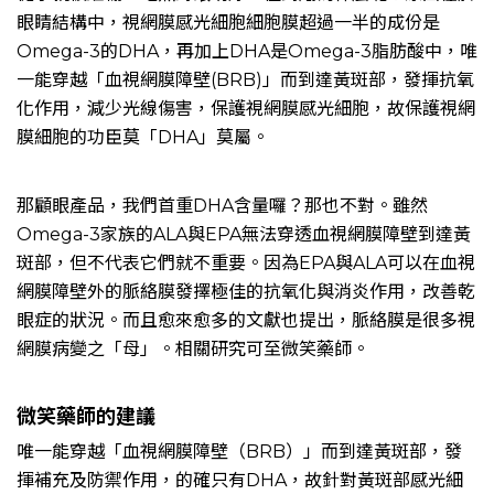
眼睛結構中，視網膜感光細胞細胞膜超過一半的成份是
Omega-3
的
DHA
，再加上
DHA
是
Omega-3
脂肪酸中，唯
一能穿越「血視網膜障壁
(BRB)
」而到達黃斑部，發揮抗氧
化作用，減少光線傷害，保護視網膜感光細胞，故保護視網
膜細胞的功臣莫「
DHA
」莫屬。
那顧眼產品，我們首重DHA含量囉？那也不對。雖然
Omega-3家族的ALA與EPA無法穿透血視網膜障壁到達黃
斑部，但不代表它們就不重要。因為EPA與ALA可以在血視
網膜障壁外的脈絡膜發擇極佳的抗氧化與消炎作用，改善乾
眼症的狀況。而且愈來愈多的文獻也提出，脈絡膜是很多視
網膜病變之「母」。相關研究可至微笑藥師。
微笑藥師的建議
唯一能穿越「血視網膜障壁（BRB）」而到達黃斑部，發
揮補充及防禦作用，的確只有DHA，故針對黃斑部感光細