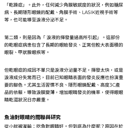
「乾躁症」。此外，任何減少角膜敏感度的狀況，例如糖尿
病、長期隱形眼鏡的配戴、角膜手術、LASIK近視手術等
等，也可能導至淚液分泌不足。
第二類，則是因為「 淚液的揮發量過高所引起」。這部份
的乾眼症病患包含了長期的眼瞼發炎、正常但較大表面積的
眼裂、甲狀腺眼疾等。
但乾眼症的成因不單只是淚液分泌量不足，揮發太快，或是
淚液成分失常而已，目前已知眼睛表面的發炎反應也扮演重
要的腳色。尤其生活習慣不良、隱形眼鏡配戴、高度3C產
品的依賴，導致淚膜變薄，增加眼睛發炎的機率，使得眼眼
睛乾澀狀況日亦嚴重。
魚油對眼睛的關聯與研究
從小就被灌輸：吃魚對眼睛好。但到底為什麼呢？原因在於