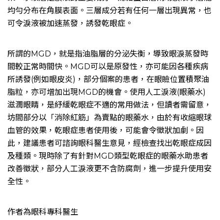
均勻分布在角膜表面。三層成分若有任何一層出現異常，也
可令淚液被加速蒸發，誘發乾眼症。
所謂的MGD，就是指油脂層的分泌失衡，導致眼淚蒸發時
間較正常時間快。MGD可以是原發性，亦可能因各種疾病
所誘發(例如眼皮炎)，部分個案的患者，在眼瞼位置積聚油
脂粒，亦可增加出現MGD的機會。使用人工淚液(眼藥水)
滋潤眼睛，是紓緩乾眼症不適的常用做法，但讀者需留意，
坊間部分以「消除紅筋」為賣點的眼藥水，由於有收縮眼球
血管的效果，乾眼症患者使用後，可能會令徵狀加劇。因
此，建議患者可諮詢眼科醫生意見，經檢查找出乾眼症成因
及種類。現時除了有針對MGD類型乾眼症的眼藥水助患者
改善徵狀，部分人工淚液更不含防腐劑，進一步提升使用安
全性。
作者為眼科專科醫生