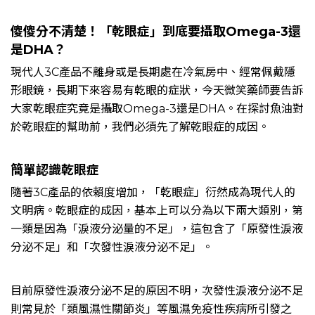
傻傻分不清楚！「乾眼症」到底要攝取Omega-3還
是DHA？
現代人
3C
產品不離身或是長期處在冷氣房中、經常佩戴隱
形眼鏡，長期下來容易有乾眼的症狀，今天微笑藥師要告訴
大家乾眼症究竟是攝取
Omega-3
還是
DHA
。在探討魚油對
於乾眼症的幫助前，我們必須先了解乾眼症的成因。
簡單認識乾眼症
隨著
3C
產品的依賴度增加，「乾眼症」衍然成為現代人的
文明病。乾眼症的成因，基本上可以分為以下兩大類別，第
一類是因為「淚液分泌量的不足」，這包含了「原發性淚液
分泌不足」和「次發性淚液分泌不足」。
目前原發性淚液分泌不足的原因不明，次發性淚液分泌不足
則常見於「類風濕性關節炎」等風濕免疫性疾病所引發之