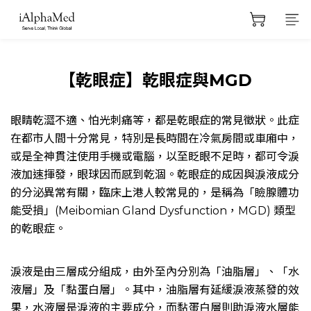
【乾眼症】乾眼症與MGD
眼睛乾澀不適、怕光刺痛等，都是乾眼症的常見徵狀。此症
在都市人間十分常見，特別是長時間在冷氣房間或車廂中，
或是全神貫注使用手機或電腦，以至眨眼不足時，都可令淚
液加速揮發，眼球因而感到乾涸。乾眼症的成因與淚液成分
的分泌異常有關，臨床上港人較常見的，是稱為「瞼腺體功
能受損」(Meibomian Gland Dysfunction，MGD) 類型
的乾眼症。
淚液是由三層成分組成，由外至內分別為「油脂層」、「水
液層」及「黏蛋白層」。其中，油脂層有延緩淚液蒸發的效
果，水液層是淚液的主要成分，而黏蛋白層則助淚液水層能